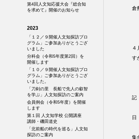
第4回人文知応援大会『総合知
倉
を求めて』開催のお知らせ
2023
「１２／９開催人文知探訪プロ
グラム」ご参加ありがとうござ
４
いました
分科会（令和5年度第2回）を
す
開催します
「１０／９開催人文知探訪プロ
グラム」ご参加ありがとうござ
いました。
「刀剣の里 長船で先人の叡智
を学ぶ」人文知探訪のご案内
記
会員例会（令和5年度）を開催
します
第１回 人文知学校 公開講座
日
講師・磯田道史
「北前船の時代を巡る」人文知
探訪のご案内