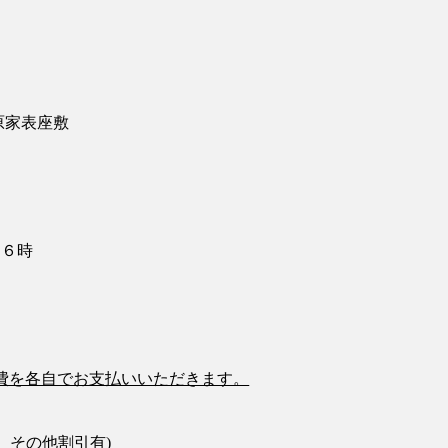
原家表座敷
１６
時
費を各自でお支払いいただきます。
円 その他割引有)