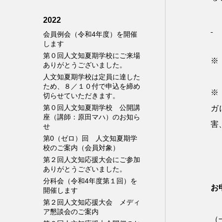
2022
会員例会（令和4年度）を開催
します
第０回人文知夏期学校にご来場
※
ありがとうございました。
人文知夏期学校は定員に達した
ため、８／１０付で申込を締め
※
切らせていただきます。
第０回人文知夏期学校 公開講
ガ
座（講師：原田マハ）のお知ら
害
せ
第0（ゼロ）回 人文知夏期学
校のご案内（会員対象）
第２回人文知応援大会にご参加
ありがとうございました。
分科会（令和4年度第１回）を
お
開催します
第２回人文知応援大会 メディ
ア懇談会のご案内
（