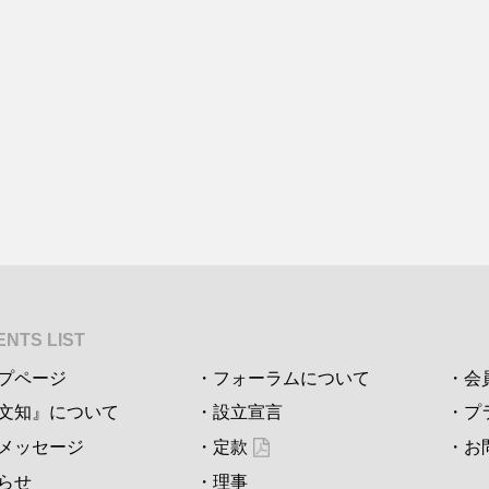
NTS LIST
プページ
フォーラムについて
会
文知』について
設立宣言
プ
メッセージ
定款
お
らせ
理事