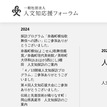
ありがとうございました。
第５回人文知応援大会『人工知
能のアラインメントにおける人
文知』開催のお知らせ
2024
探訪プログラム「奈義町横仙歌
舞伎への誘い」にご参加ありが
とうございました。
20
奈義町横仙(よこせん)歌舞伎鑑
賞／奈義町現代美術館／美咲町
大垪和(おおはが)西(にし)棚
田 人文知探訪のご案内
「４／13開催人文知探訪プロ
グラム」ご参加ありがとうござ
いました
人
第４回人文知応援大会にご参加
ありがとうございました。
伝統と先進技術が織りなす町：
岡山県真庭市 人文知探訪のご
案内