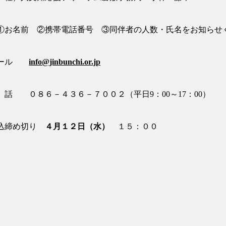
お名前 ②携帯電話番号 ③同伴者の人数・氏名をお知らせ
メール
info@jinbunchi.or.jp
 話 ０８６－４３６－７００２（平日
9
：
00
～
17
：
00
）
込締め切り
４
月１２日（水）
１５：００