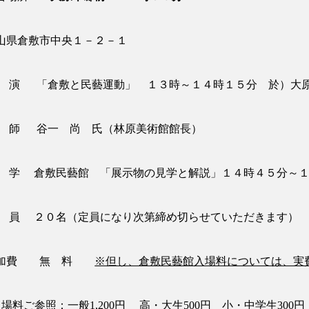
山県倉敷市中央１－２－１
 演 「倉敷と民藝運動」
１３
時～
１４
時
１５
分 於）大
 師
谷
一 尚 氏（林原美術館館長）
 学
倉敷民藝館 「展示物の見学と解説」
１４
時
４５
分～
 員
２０名（定員になり次第締め切らせていただきます）
参加費 無 料
※但し、倉敷民藝館入場料については、実
入場料ご参照：一般1,200円 高・大生500円 小・中学生300