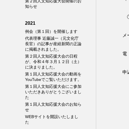
第２回人文知応援大会開催のお
知らせ
①
2021
例会（第１回）を開催します
代表理事 近藤誠一（元文化庁
長官）の記事が産経新聞の正論
に掲載されました。
電
第２回人文知応援大会の日程
が、令和４年３月１２日（土）
に決まりました。
申
第１回人文知応援大会の動画を
YouTubeでご覧いただけます。
第１回人文知応援大会にご参加
いただきありがとうございまし
た
第１回人文知応援大会のお知ら
せ
WEBサイトを開設いたしまし
た