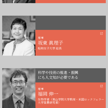
理事
坂東 眞理子
昭和女子大学 総長
科学や技術の推進・振興
にも人文知が必要である
理事
福岡 伸一
生物学者（青山学院大学教授・米国ロックフェラー
大学客員研究者）