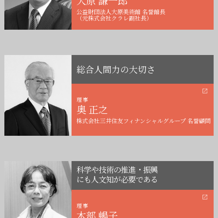
公益財団法人大原美術館 名誉館長
（元株式会社クラレ副社長）
総合人間力の大切さ
理事
奥 正之
株式会社三井住友フィナンシャルグループ 名誉顧問
科学や技術の推進・振興
にも人文知が必要である
理事
木部 暢子