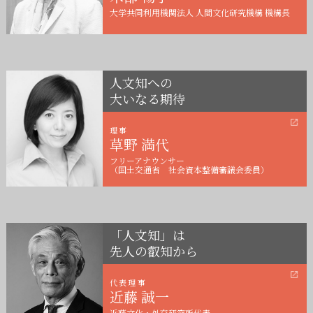
大学共同利用機関法人 人間文化研究機構 機構長
人文知への
大いなる期待
理事
草野 満代
フリーアナウンサー
（国土交通省 社会資本整備審議会委員）
「人文知」は
先人の叡知から
代表理事
近藤 誠一
近藤文化・外交研究所代表