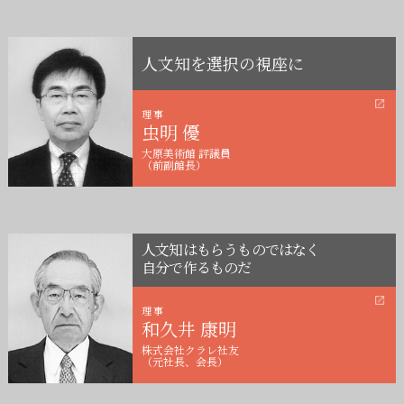
人文知を選択の視座に
理事
虫明 優
大原美術館 評議員
（前副館長）
人文知はもらうものではなく
自分で作るものだ
理事
和久井 康明
株式会社クラレ社友
（元社長、会長）