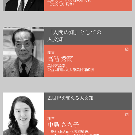
（元文化庁長官）
「人間の知」としての
人文知
理事
高階 秀爾
美術評論家、
公益財団法人大原美術館館長
21世紀を支える人文知
理事
中島 さち子
（株）steAm 代表取締役、
（一社）steAm BAND代表理事