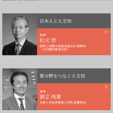
日本人と人文知
理事
松元 崇
国家公務員共済組合連合会 理事長
（元内閣府事務次官）
異分野をつなぐ人文知
理事
御立 尚資
京都大学経営管理大学院 客員教授