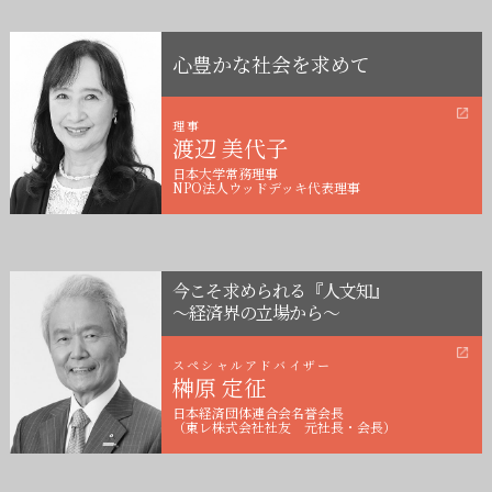
心豊かな社会を求めて
理事
渡辺 美代子
日本大学常務理事
NPO法人ウッドデッキ代表理事
今こそ求められる『人文知』
～経済界の立場から～
スペシャルアドバイザー
榊󠄀原 定征
日本経済団体連合会名誉会長
（東レ株式会社社友 元社長・会長）