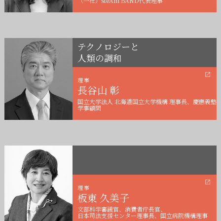
テクノロジーと
人類の調和
理事
長谷山 彰
国立大学法人 北海道国立大学機構 理事長、慶應義塾
学事顧問
理事
板東 久美子
文部科学審議官、消費者庁長官、
日本司法支援センター理事長、国立病院機構理事