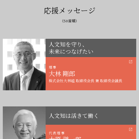
応援メッセージ
（50音順）
人文知を守り、
未来につなげたい
理事
大林 剛郎
株式会社大林組 取締役会長 兼 取締役会議長
人文知は活きて働く
代表理事
大原 謙一郎